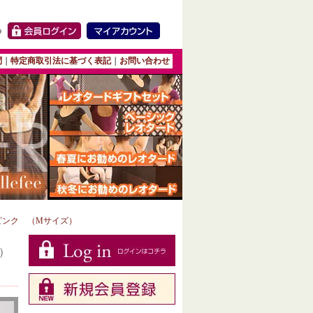
問
｜
特定商取引法に基づく表記
｜
お問い合わせ
ピンク （Mサイズ）
）