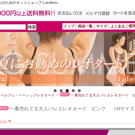
めのネットショップ Labellefee
トップ
｜
商品一覧
｜
サイズ
｜
よくあるご質
ラベルフェ
>
ベーシックレオタード
>
一番売れてる大人バレエレオタード 
一番売れてる大人バレエレオタード ピンク （Mサイズ