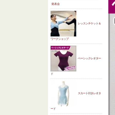
発表会
レッスンチケット＆
ワークショップ
ベーシックレオター
ド
スカート付きレオタ
ード