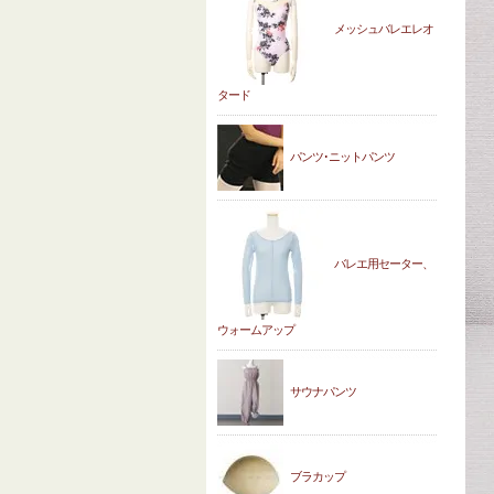
メッシュバレエレオ
タード
パンツ･ニットパンツ
バレエ用セーター、
ウォームアップ
サウナパンツ
ブラカップ