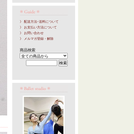
》 配送方法･送料について
》 お支払い方法について
》 お問い合わせ
》 メルマガ登録・解除
商品検索