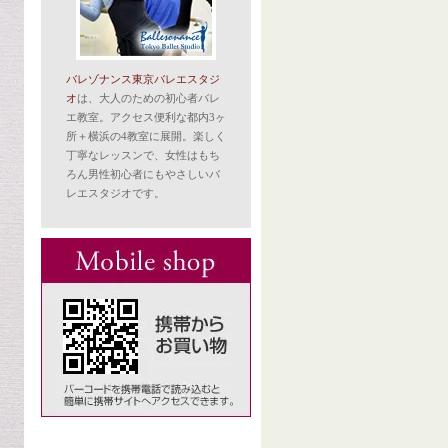
バレゾナンス東京バレエスタジ
オ
は、大人のための初心者バレ
エ教室。アクセス便利な都内3ヶ
所＋横浜の4教室に展開。楽しく
丁寧なレッスンで、女性はもち
ろん男性初心者にもやさしいバ
レエスタジオです。