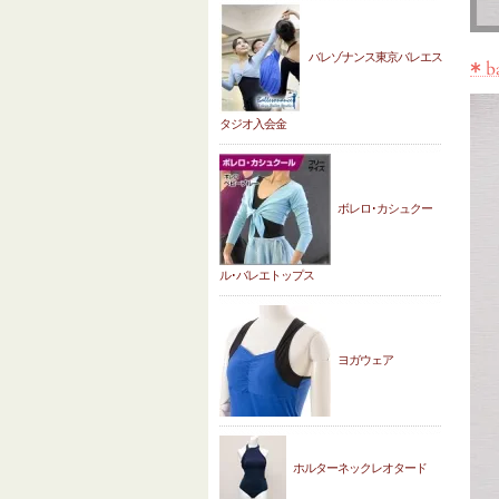
バレゾナンス東京バレエス
タジオ入会金
ボレロ･カシュクー
ル･バレエトップス
ヨガウェア
ホルターネックレオタード