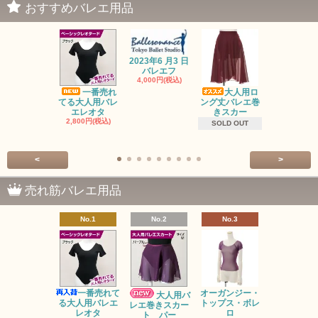
おすすめバレエ用品
2023年6 月3 日
バレエフ
4,000円(税込)
一番売れ
大人用ロ
オーガンジ
てる大人用バレ
ング丈バレエ巻
トップス・
エレオタ
きスカー
ロ
2,800円(税込)
2,500円(税
SOLD OUT
<
>
売れ筋バレエ用品
No.1
No.2
No.3
No.4
バレゾナ
5回チケッ
15,000円(税
一番売れて
オーガンジー・
大人用バ
る大人用バレエ
トップス・ボレ
レエ巻きスカー
レオタ
ロ
ト パー