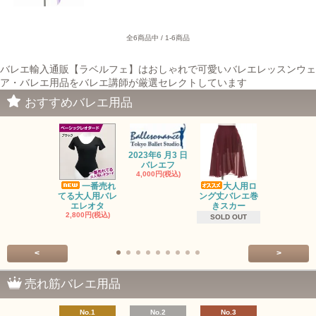
全6商品中 / 1-6商品
バレエ輸入通販【ラベルフェ】はおしゃれで可愛いバレエレッスンウェ
ア・バレエ用品をバレエ講師が厳選セレクトしています
おすすめバレエ用品
2023年6 月3 日
バレエフ
4,000円(税込)
一番売れ
大人用ロ
オーガンジ
てる大人用バレ
ング丈バレエ巻
トップス・
エレオタ
きスカー
ロ
2,800円(税込)
2,500円(税
SOLD OUT
<
>
売れ筋バレエ用品
No.1
No.2
No.3
No.4