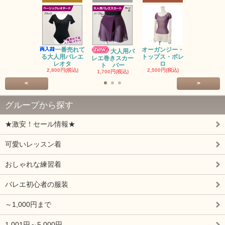
バレゾナ
5回チケッ
15,000円(税
一番売れて
オーガンジー・
大人用バ
る大人用バレエ
トップス・ボレ
レエ巻きスカー
レオタ
ロ
ト パー
2,800円(税込)
2,500円(税込)
1,700円(税込)
<
>
グループから探す
★激安！セール情報★
可愛いレッスン着
おしゃれな練習着
バレエ初心者の服装
～1,000円まで
1,001円～5,000円