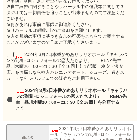
※事前に講師に参加希望の旨をお伝えください。
※自主練習に関することやリハーサル中の怪我等に関してス
タジオでは一切責任を追うことが出来ませんのでご注意くだ
さいませ。
※何かあれば事前に講師に御連絡ください。
※リハーサルは8割以上のご参加をお願いします。
※入会規約の事項に基づき参加の可否をこちらでご案内する
ことがございますので予めご了承くださいませ。
、【
2024年3月2日本番かめありリリオホール「キャラバ
ンの到着~ロシュフォールの恋人たちより」 RENA先生
品川木曜20：00－21：30【全16回】】の通販、格安・激安
店、をお探しなら輸入バレエレオタード、シューズ、巻きス
カートならラベルフェでの販売をご利用下さい。
2024年3月2日本番かめありリリオホール「キャラバ
ンの到着~ロシュフォールの恋人たちより」 RENA先
生 品川木曜20：00－21：30【全16回】を分類する
と？
2024年3月2日本番かめありリリオホ
ール「キャラバンの到着~ロシュフォール
商品名