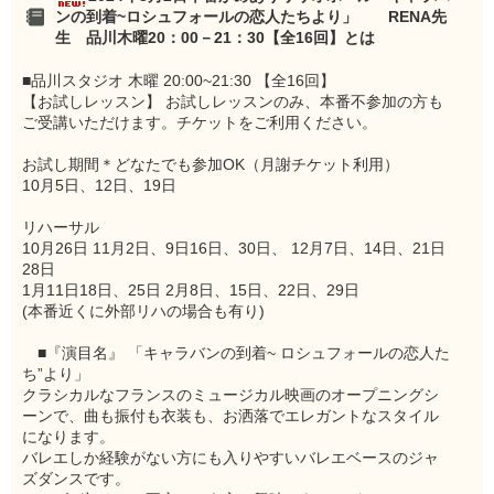
ンの到着~ロシュフォールの恋人たちより」 RENA先
生 品川木曜20：00－21：30【全16回】とは
■品川スタジオ 木曜 20:00~21:30 【全16回】
【お試しレッスン】 お試しレッスンのみ、本番不参加の方も
ご受講いただけます。チケットをご利用ください。
お試し期間＊どなたでも参加OK（月謝チケット利用）
10月5日、12日、19日
リハーサル
10月26日 11月2日、9日16日、30日、 12月7日、14日、21日
28日
1月11日18日、25日 2月8日、15日、22日、29日
(本番近くに外部リハの場合も有り)
■『演目名』 「キャラバンの到着~ ロシュフォールの恋人た
ち”より」
クラシカルなフランスのミュージカル映画のオープニングシ
ーンで、曲も振付も衣装も、お洒落でエレガントなスタイル
になります。
バレエしか経験がない方にも入りやすいバレエベースのジャ
ズダンスです。