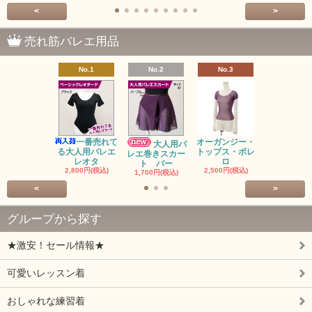
<
>
売れ筋バレエ用品
No.1
No.2
No.3
No.4
バレゾナ
5回チケッ
15,000円(税
一番売れて
オーガンジー・
大人用バ
る大人用バレエ
トップス・ボレ
レエ巻きスカー
レオタ
ロ
ト パー
2,800円(税込)
2,500円(税込)
1,700円(税込)
<
>
グループから探す
★激安！セール情報★
可愛いレッスン着
おしゃれな練習着