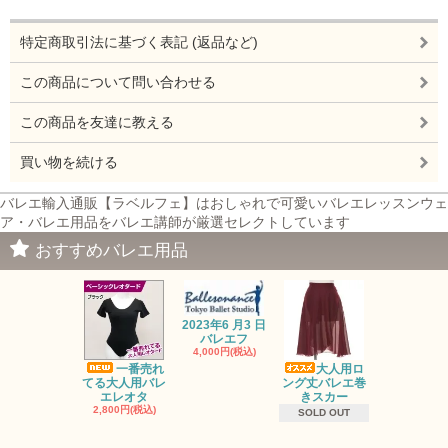
特定商取引法に基づく表記 (返品など)
この商品について問い合わせる
この商品を友達に教える
買い物を続ける
バレエ輸入通販【ラベルフェ】はおしゃれで可愛いバレエレッスンウェ
ア・バレエ用品をバレエ講師が厳選セレクトしています
おすすめバレエ用品
2023年6 月3 日
バレエフ
4,000円(税込)
一番売れ
大人用ロ
オーガンジ
てる大人用バレ
ング丈バレエ巻
トップス・
エレオタ
きスカー
ロ
2,800円(税込)
2,500円(税
SOLD OUT