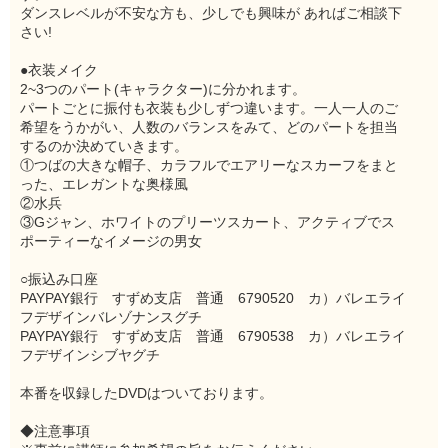
ダンスレベルが不安な方も、少しでも興味が あればご相談下
さい!
●衣装メイク
2~3つのパート(キャラクター)に分かれます。
パートごとに振付も衣装も少しずつ違います。一人一人のご
希望をうかがい、人数のバランスをみて、どのパートを担当
するのか決めていきます。
①つばの大きな帽子、カラフルでエアリーなスカーフをまと
った、エレガントな奥様風
②水兵
③Gジャン、ホワイトのプリーツスカート、アクティブでス
ポーティーなイメージの男女
○振込み口座
PAYPAY銀行 すずめ支店 普通 6790520 カ）バレエライ
フデザインバレゾナンスグチ
PAYPAY銀行 すずめ支店 普通 6790538 カ）バレエライ
フデザインシブヤグチ
本番を収録したDVDはついております。
◆注意事項