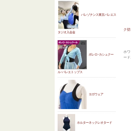
バレゾナンス東京バレエス
ク切
タジオ入会金
ホワ
ボレロ･カシュクー
ード
ル･バレエトップス
ヨガウェア
ホルターネックレオタード