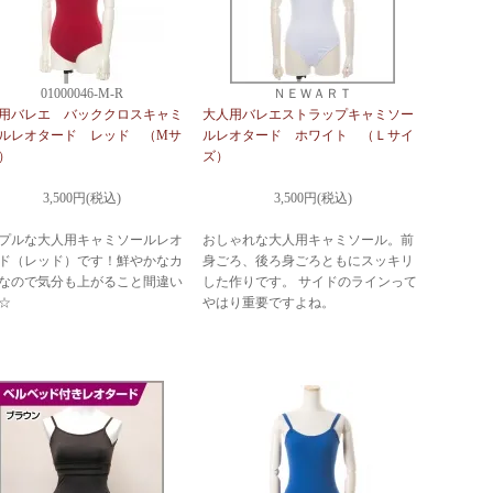
01000046-M-R
ＮＥＷＡＲＴ
用バレエ バッククロスキャミ
大人用バレエストラップキャミソー
ルレオタード レッド （Mサ
ルレオタード ホワイト （Ｌサイ
）
ズ）
3,500円(税込)
3,500円(税込)
プルな大人用キャミソールレオ
おしゃれな大人用キャミソール。前
ド（レッド）です！鮮やかなカ
身ごろ、後ろ身ごろともにスッキリ
なので気分も上がること間違い
した作りです。 サイドのラインって
☆
やはり重要ですよね。