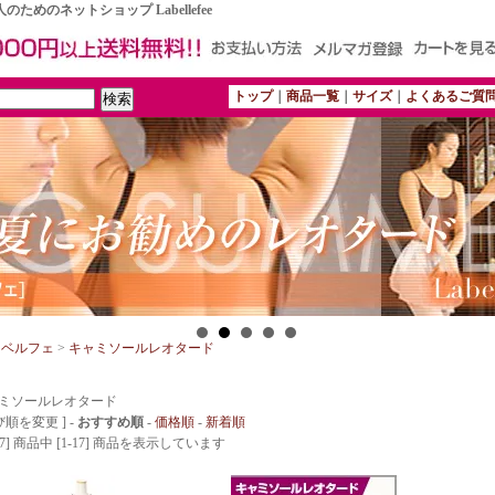
めのネットショップ Labellefee
トップ
｜
商品一覧
｜
サイズ
｜
よくあるご質
ラベルフェ
>
キャミソールレオタード
ミソールレオタード
び順を変更 ] -
おすすめ順
-
価格順
-
新着順
17] 商品中 [1-17] 商品を表示しています