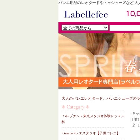
バレエ用品のレオタードやトゥシューズなど 大人のた
大人のバレエレオタード、バレエシューズの
キャ
バレゾナンス東京スタジオ体験レッスン
[ 並
料
全 [
Gravisバレエスタジオ【子供バレエ】