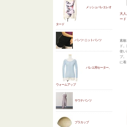
メッシュバレエレオ
大人
ード
タード
パンツ･ニットパンツ
素敵
ド。
使い
プ。
に着
バレエ用セーター、
ウォームアップ
サウナパンツ
ブラカップ