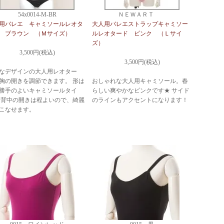
54x0014-M-BR
ＮＥＷＡＲＴ
用バレエ キャミソールレオタ
大人用バレエストラップキャミソー
 ブラウン （Ｍサイズ）
ルレオタード ピンク （Ｌサイ
ズ）
3,500円(税込)
3,500円(税込)
なデザインの大人用レオター
胸の開きを調節できます。 形は
おしゃれな大人用キャミソール。春
勝手のよいキャミソールタイ
らしい爽やかなピンクです★ サイド
 背中の開きは程よいので、綺麗
のラインもアクセントになります！
こなせます。