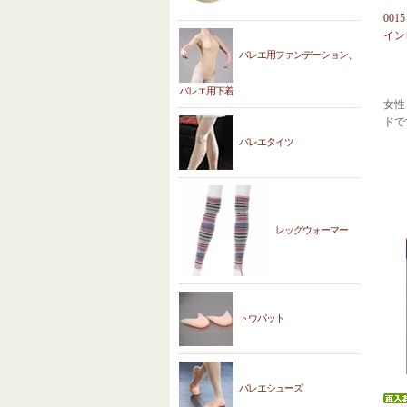
00
イン
バレエ用ファンデーション、
バレエ用下着
女性
ドで
バレエタイツ
レッグウォーマー
トウパット
バレエシューズ