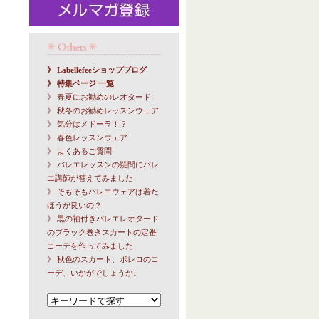
》 Labellefeeショップブログ
》 特集ページ 一覧
》 春夏にお勧めのレオタード
》 秋冬のお勧めレッスンウェア
》 気分はメドーラ！？
》 春色レッスンウェア
》 よくあるご質問
》 バレエレッスンの疑問にバレ
エ講師が答えてみました
》 そもそもバレエウェアは着た
ほうが良いの？
》 黒の袖付きバレエレオタード
のブラック巻きスカートの定番
コーデを作ってみました
》 秋色のスカート、ボレロのコ
ーデ、いかがでしょうか。