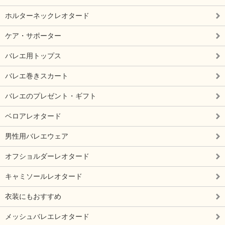
ホルターネックレオタード
ケア・サポーター
バレエ用トップス
バレエ巻きスカート
バレエのプレゼント・ギフト
ベロアレオタード
男性用バレエウェア
オフショルダーレオタード
キャミソールレオタード
衣装にもおすすめ
メッシュバレエレオタード