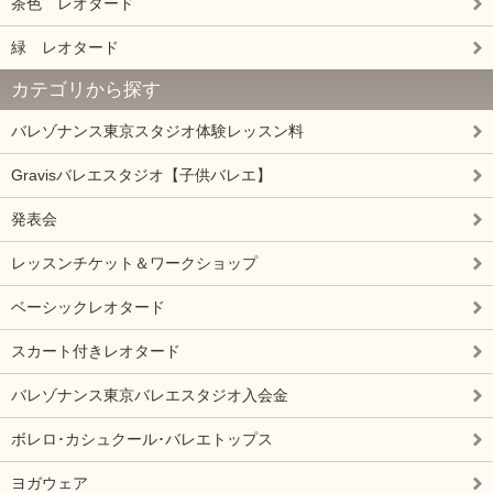
茶色 レオタード
緑 レオタード
カテゴリから探す
バレゾナンス東京スタジオ体験レッスン料
Gravisバレエスタジオ【子供バレエ】
発表会
レッスンチケット＆ワークショップ
ベーシックレオタード
スカート付きレオタード
バレゾナンス東京バレエスタジオ入会金
ボレロ･カシュクール･バレエトップス
ヨガウェア