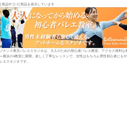
1] 商品中 [1-1] 商品を表示しています
ゾナンス東京バレエスタジオは、大人のための初心者バレエ教室。アクセス便利な
＋横浜の4教室に展開。楽しく丁寧なレッスンで、女性はもちろん男性初心者にも
レエスタジオです。