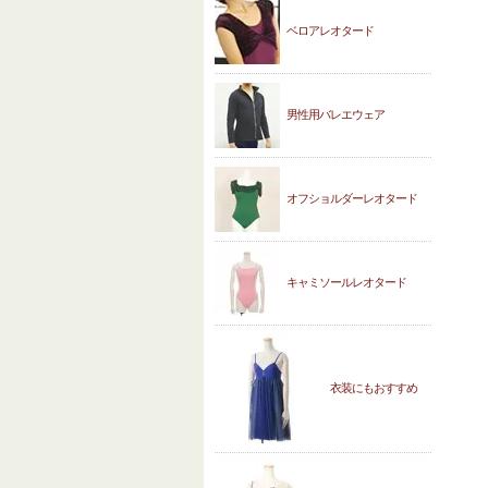
ベロアレオタード
男性用バレエウェア
オフショルダーレオタード
キャミソールレオタード
衣装にもおすすめ