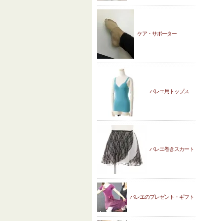
ケア・サポーター
バレエ用トップス
バレエ巻きスカート
バレエのプレゼント・ギフト