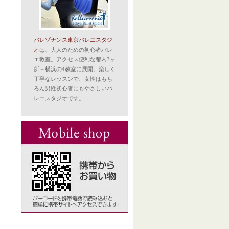
バレゾナンス東京バレエスタジ
オ
は、大人のための初心者バレ
エ教室。アクセス便利な都内3ヶ
所＋横浜の4教室に展開。楽しく
丁寧なレッスンで、女性はもち
ろん男性初心者にもやさしいバ
レエスタジオです。