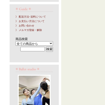
》 配送方法･送料について
》 お支払い方法について
》 お問い合わせ
》 メルマガ登録・解除
商品検索