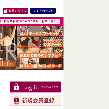
問
｜
特定商取引法に基づく表記
｜
お問い合わせ