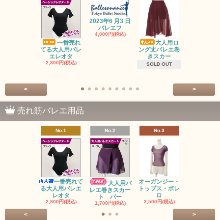
2023年6 月3 日
バレエフ
4,000円(税込)
一番売れ
大人用ロ
オーガンジ
てる大人用バレ
ング丈バレエ巻
トップス・
エレオタ
きスカー
ロ
2,800円(税込)
2,500円(税
SOLD OUT
<
>
売れ筋バレエ用品
No.1
No.2
No.3
No.4
バレゾナ
5回チケッ
15,000円(税
一番売れて
オーガンジー・
大人用バ
る大人用バレエ
トップス・ボレ
レエ巻きスカー
レオタ
ロ
ト パー
2,800円(税込)
2,500円(税込)
1,700円(税込)
<
>