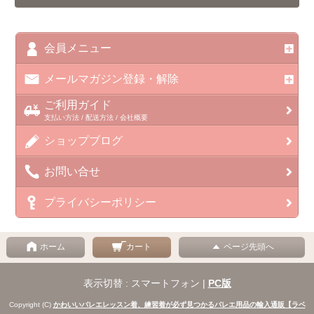
会員メニュー
メールマガジン登録・解除
ご利用ガイド
支払い方法 / 配送方法 / 会社概要
ショップブログ
お問い合せ
プライバシーポリシー
ホーム
カート
ページ先頭へ
表示切替 : スマートフォン |
PC版
Copyright (C)
かわいいバレエレッスン着、練習着が必ず見つかるバレエ用品の輸入通販【ラベ