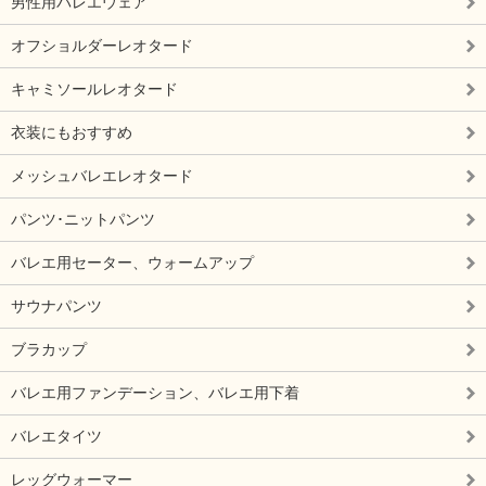
男性用バレエウェア
オフショルダーレオタード
キャミソールレオタード
衣装にもおすすめ
メッシュバレエレオタード
パンツ･ニットパンツ
バレエ用セーター、ウォームアップ
サウナパンツ
ブラカップ
バレエ用ファンデーション、バレエ用下着
バレエタイツ
レッグウォーマー