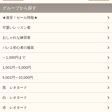
グループから探す
★激安！セール情報★
可愛いレッスン着
おしゃれな練習着
バレエ初心者の服装
～1,000円まで
1,001円～5,000円
5,001円～10,000円
黒 レオタード
白 レオタード
赤 レオタード