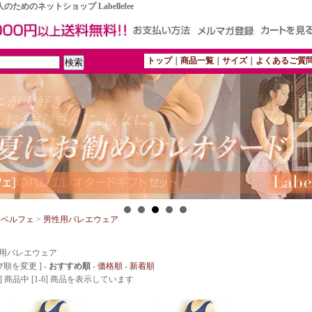
めのネットショップ Labellefee
トップ
｜
商品一覧
｜
サイズ
｜
よくあるご質
ラベルフェ
>
男性用バレエウェア
用バレエウェア
び順を変更 ] -
おすすめ順
-
価格順
-
新着順
6] 商品中 [1-6] 商品を表示しています