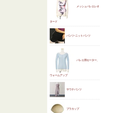
メッシュバレエレオ
タード
パンツ･ニットパンツ
バレエ用セーター、
ウォームアップ
サウナパンツ
ブラカップ