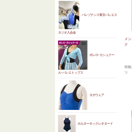
バレゾナンス東京バレエス
タジオ入会金
メン
ク 
ボレロ･カシュクー
何枚
ツ
ル･バレエトップス
ヨガウェア
ホルターネックレオタード