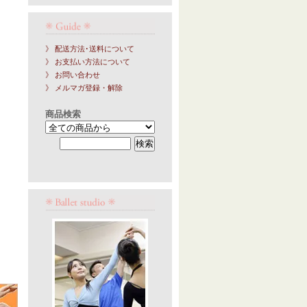
》 配送方法･送料について
》 お支払い方法について
》 お問い合わせ
》 メルマガ登録・解除
商品検索