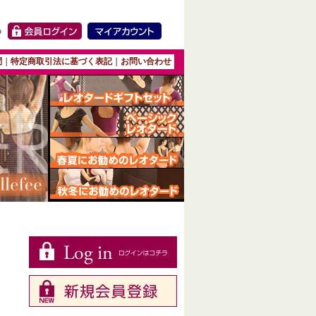
問
｜
特定商取引法に基づく表記
｜
お問い合わせ