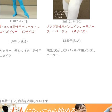
E08123-L-TQ
E08121-M-BG
メンズ男性用バレエインナーサポー
メンズ男性用バレエタイツ
ター ベージュ （Mサイズ）
コイズブルー （Lサイズ）
1,680円(税込)
3,600円(税込)
1枚は欠かせない！バレエ用メンズサ
かカラーで差をつける！男性用
ポーター
エタイツ
6] 商品中 [1-6] 商品を表示しています