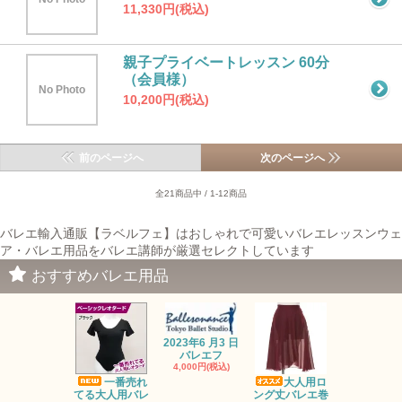
11,330円(税込)
親子プライベートレッスン 60分
（会員様）
No Photo
10,200円(税込)
前のページへ
次のページへ
全21商品中 / 1-12商品
バレエ輸入通販【ラベルフェ】はおしゃれで可愛いバレエレッスンウェ
ア・バレエ用品をバレエ講師が厳選セレクトしています
おすすめバレエ用品
2023年6 月3 日
バレエフ
4,000円(税込)
一番売れ
大人用ロ
オーガンジ
てる大人用バレ
ング丈バレエ巻
トップス・