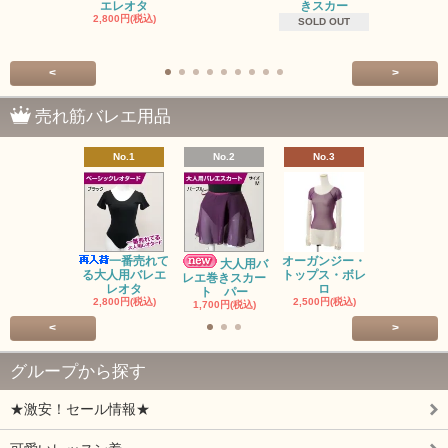
エレオタ
きスカー
ロ
2,800円(税込)
2,500円(税
SOLD OUT
<
>
売れ筋バレエ用品
No.1
No.2
No.3
No.4
バレゾナ
5回チケッ
15,000円(税
一番売れて
オーガンジー・
大人用バ
る大人用バレエ
トップス・ボレ
レエ巻きスカー
レオタ
ロ
ト パー
2,800円(税込)
2,500円(税込)
1,700円(税込)
<
>
グループから探す
★激安！セール情報★