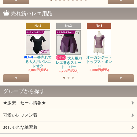
<
>
売れ筋バレエ用品
No.1
No.2
No.3
No.4
バレゾナ
5回チケッ
15,000円(税
一番売れて
オーガンジー・
大人用バ
る大人用バレエ
トップス・ボレ
レエ巻きスカー
レオタ
ロ
ト パー
2,800円(税込)
2,500円(税込)
1,700円(税込)
<
>
グループから探す
★激安！セール情報★
可愛いレッスン着
おしゃれな練習着