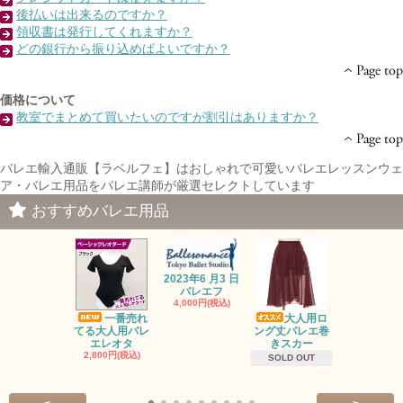
後払いは出来るのですか？
領収書は発行してくれますか？
どの銀行から振り込めばよいですか？
価格について
教室でまとめて買いたいのですが割引はありますか？
バレエ輸入通販【ラベルフェ】はおしゃれで可愛いバレエレッスンウェ
ア・バレエ用品をバレエ講師が厳選セレクトしています
おすすめバレエ用品
2023年6 月3 日
バレエフ
4,000円(税込)
一番売れ
大人用ロ
オーガンジ
てる大人用バレ
ング丈バレエ巻
トップス・
エレオタ
きスカー
ロ
2,800円(税込)
2,500円(税
SOLD OUT