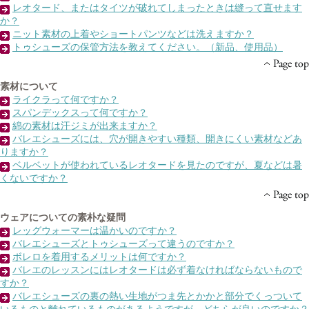
レオタード、またはタイツが破れてしまったときは縫って直せます
か？
ニット素材の上着やショートパンツなどは洗えますか？
トゥシューズの保管方法を教えてください。（新品、使用品）
素材について
ライクラって何ですか？
スパンデックスって何ですか？
綿の素材は汗ジミが出来ますか？
バレエシューズには、穴が開きやすい種類、開きにくい素材などあ
りますか？
ベルベットが使われているレオタードを見たのですが、夏などは暑
くないですか？
ウェアについての素朴な疑問
レッグウォーマーは温かいのですか？
バレエシューズとトゥシューズって違うのですか？
ボレロを着用するメリットは何ですか？
バレエのレッスンにはレオタードは必ず着なければならないもので
すか？
バレエシューズの裏の熱い生地がつま先とかかと部分でくっついて