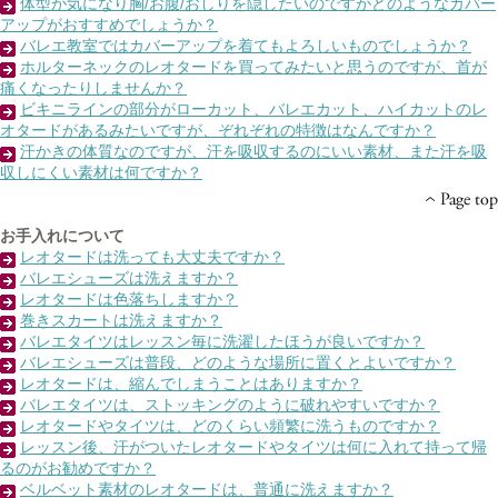
体型が気になり胸/お腹/おしりを隠したいのですがどのようなカバー
アップがおすすめでしょうか？
バレエ教室ではカバーアップを着てもよろしいものでしょうか？
ホルターネックのレオタードを買ってみたいと思うのですが、首が
痛くなったりしませんか？
ビキニラインの部分がローカット、バレエカット、ハイカットのレ
オタードがあるみたいですが、ぞれぞれの特徴はなんですか？
汗かきの体質なのですが、汗を吸収するのにいい素材、また汗を吸
収しにくい素材は何ですか？
お手入れについて
レオタードは洗っても大丈夫ですか？
バレエシューズは洗えますか？
レオタードは色落ちしますか？
巻きスカートは洗えますか？
バレエタイツはレッスン毎に洗濯したほうが良いですか？
バレエシューズは普段、どのような場所に置くとよいですか？
レオタードは、縮んでしまうことはありますか？
バレエタイツは、ストッキングのように破れやすいですか？
レオタードやタイツは、どのくらい頻繁に洗うものですか？
レッスン後、汗がついたレオタードやタイツは何に入れて持って帰
るのがお勧めですか？
ベルベット素材のレオタードは、普通に洗えますか？