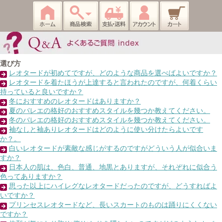
選び方
レオタードが初めてですが、どのような商品を選べばよいですか？
レオタードを着たほうが上達すると言われたのですが、何着くらい
持っていると良いですか？
冬におすすめのレオタードはありますか？
夏のバレエの格好のおすすめスタイルを幾つか教えてください。
冬のバレエの格好のおすすめスタイルを幾つか教えてください。
袖なしと袖ありレオタードはどのように使い分けたらよいです
か？。
白いレオタードが素敵な感じがするのですがどういう人が似合いま
すか？
日本人の肌は、色白、普通、地黒とありますが、それぞれに似合う
色ってありますか？
思った以上にハイレグなレオタードだったのですが、どうすればよ
いですか？
プリンセスレオタードなど、長いスカートのものは踊りにくくない
ですか？