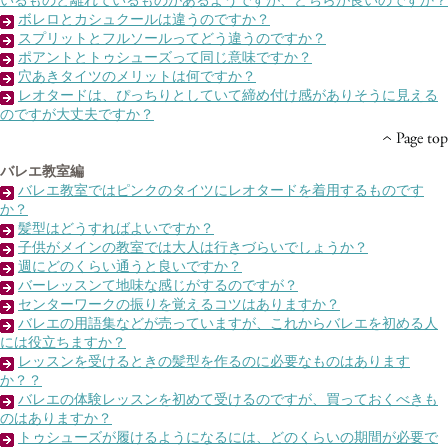
いるものと離れているものがあるようですが、どちらが良いのですか？
ボレロとカシュクールは違うのですか？
スプリットとフルソールってどう違うのですか？
ポアントとトゥシューズって同じ意味ですか？
穴あきタイツのメリットは何ですか？
レオタードは、ぴっちりとしていて締め付け感がありそうに見える
のですが大丈夫ですか？
バレエ教室編
バレエ教室ではピンクのタイツにレオタードを着用するものです
か？
髪型はどうすればよいですか？
子供がメインの教室では大人は行きづらいでしょうか？
週にどのくらい通うと良いですか？
バーレッスンて地味な感じがするのですが？
センターワークの振りを覚えるコツはありますか？
バレエの用語集などが売っていますが、これからバレエを初める人
には役立ちますか？
レッスンを受けるときの髪型を作るのに必要なものはあります
か？？
バレエの体験レッスンを初めて受けるのですが、買っておくべきも
のはありますか？
トゥシューズが履けるようになるには、どのくらいの期間が必要で