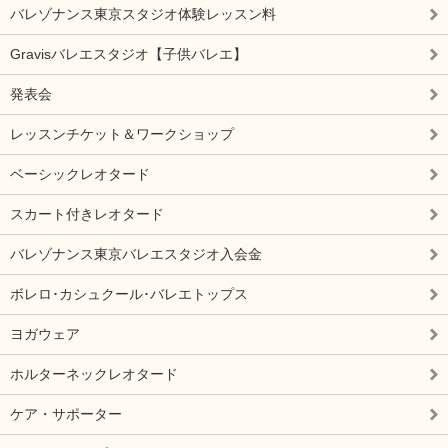
バレゾナンス東京スタジオ体験レッスン料
Gravisバレエスタジオ【子供バレエ】
発表会
レッスンチケット＆ワークショップ
ベーシックレオタード
スカート付きレオタード
バレゾナンス東京バレエスタジオ入会金
ボレロ･カシュクール･バレエトップス
ヨガウェア
ホルターネックレオタード
ケア・サポーター