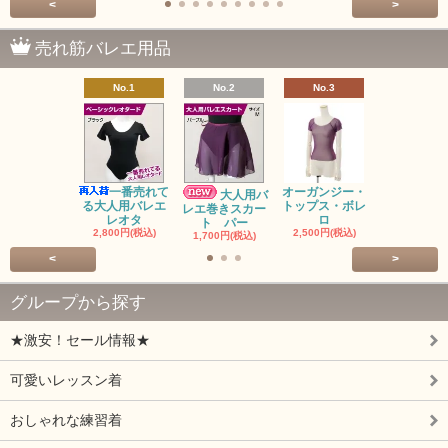
<
>
売れ筋バレエ用品
No.1
No.2
No.3
No.4
バレゾナ
5回チケッ
15,000円(税
一番売れて
オーガンジー・
大人用バ
る大人用バレエ
トップス・ボレ
レエ巻きスカー
レオタ
ロ
ト パー
2,800円(税込)
2,500円(税込)
1,700円(税込)
<
>
グループから探す
★激安！セール情報★
可愛いレッスン着
おしゃれな練習着