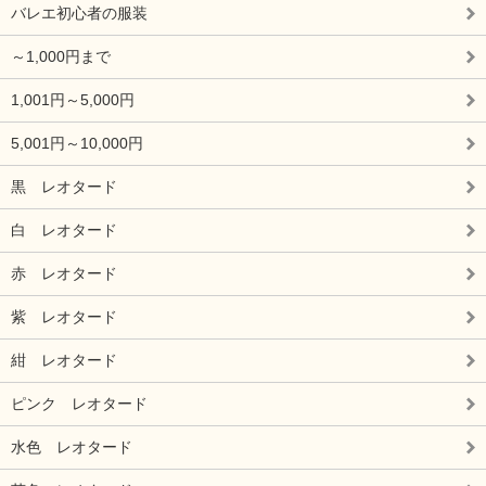
バレエ初心者の服装
～1,000円まで
1,001円～5,000円
5,001円～10,000円
黒 レオタード
白 レオタード
赤 レオタード
紫 レオタード
紺 レオタード
ピンク レオタード
水色 レオタード