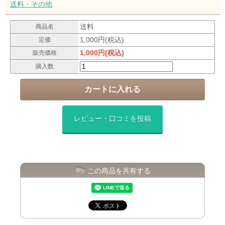
送料・その他
送料
商品名
1,000円(税込)
定価
1,000円(税込)
販売価格
購入数
レビュー・口コミを投稿
この商品を共有する