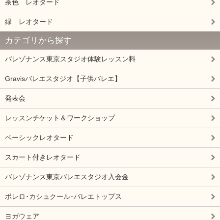
茶色 レオタード
緑 レオタード
カテゴリから探す
バレゾナンス東京スタジオ体験レッスン料
Gravisバレエスタジオ【子供バレエ】
発表会
レッスンチケット＆ワークショップ
ベーシックレオタード
スカート付きレオタード
バレゾナンス東京バレエスタジオ入会金
ボレロ･カシュクール･バレエトップス
ヨガウェア