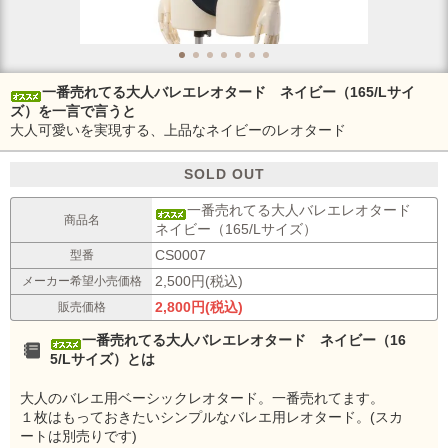
一番売れてる大人バレエレオタード ネイビー（165/Lサイ
ズ）を一言で言うと
大人可愛いを実現する、上品なネイビーのレオタード
SOLD OUT
一番売れてる大人バレエレオタード
商品名
ネイビー（165/Lサイズ）
CS0007
型番
2,500円(税込)
メーカー希望小売価格
2,800円(税込)
販売価格
一番売れてる大人バレエレオタード ネイビー（16
5/Lサイズ）とは
大人のバレエ用ベーシックレオタード。一番売れてます。
１枚はもっておきたいシンプルなバレエ用レオタード。(スカ
ートは別売りです)