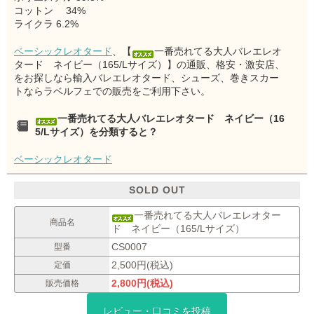
コットン 34%
ライクラ 6.2%
ベーシックレオタード
、【
一番売れてる大人バレエレオ
タード ネイビー（165/Lサイズ）】の通販、格安・激安店、
をお探しなら輸入バレエレオタード、シューズ、巻きスカー
トならラベルフェでの販売をご利用下さい。
一番売れてる大人バレエレオタード ネイビー（16
5/Lサイズ）を分類すると？
ベーシックレオタード
SOLD OUT
一番売れてる大人バレエレオター
商品名
ド ネイビー（165/Lサイズ）
CS0007
型番
2,500円(税込)
定価
2,800円(税込)
販売価格
レビュー・口コミを投稿