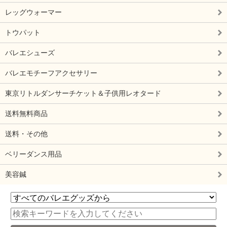
レッグウォーマー
トウパット
バレエシューズ
バレエモチーフアクセサリー
東京リトルダンサーチケット＆子供用レオタード
送料無料商品
送料・その他
ベリーダンス用品
美容鍼