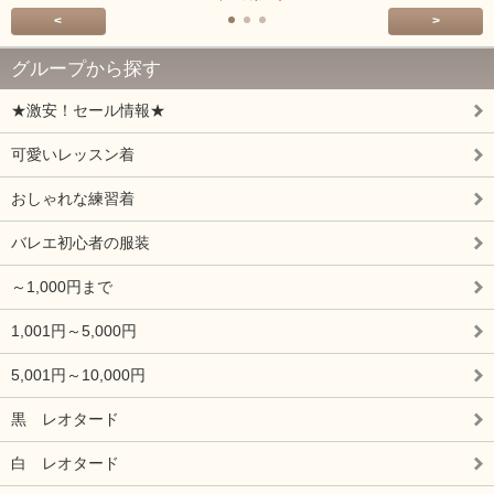
<
>
グループから探す
★激安！セール情報★
可愛いレッスン着
おしゃれな練習着
バレエ初心者の服装
～1,000円まで
1,001円～5,000円
5,001円～10,000円
黒 レオタード
白 レオタード