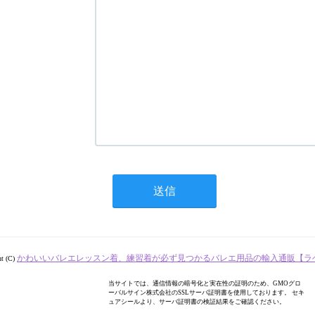
かわいいバレエレッスン着、練習着が必ず見つかるバレエ用品の輸入通販【ラ
ht (C)
当サイトでは、通信情報の暗号化と実在性の証明のため、GMOグロ
ーバルサイン株式会社のSSLサーバ証明書を使用しております。 セキ
ュアシールより、サーバ証明書の検証結果をご確認ください。