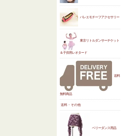
バレエモチーフアクセサリー
東京リトルダンサーチケット
＆子供用レオタード
送料
無料商品
送料・その他
ベリーダンス用品