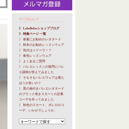
》 Labellefeeショップブログ
》 特集ページ 一覧
》 春夏にお勧めのレオタード
》 秋冬のお勧めレッスンウェア
》 気分はメドーラ！？
》 春色レッスンウェア
》 よくあるご質問
》 バレエレッスンの疑問にバレ
エ講師が答えてみました
》 そもそもバレエウェアは着た
ほうが良いの？
》 黒の袖付きバレエレオタード
のブラック巻きスカートの定番
コーデを作ってみました
》 秋色のスカート、ボレロのコ
ーデ、いかがでしょうか。