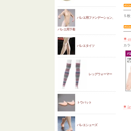
５枚
バレエ用ファンデーション、
バレエ用下着
カラ
バレエタイツ
レッグウォーマー
トウパット
バレエシューズ