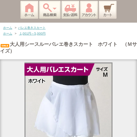
ホーム
>
バレエ巻きスカート
ホーム
>
1,001円～5,000円
大人用シースルーバレエ巻きスカート ホワイト （Ｍサ
イズ）