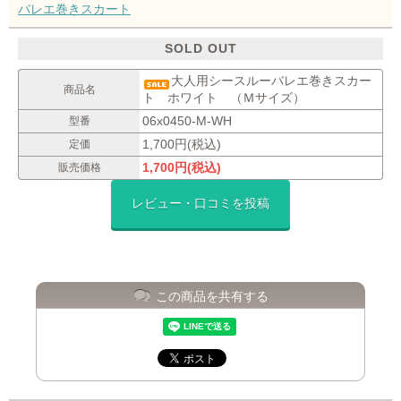
バレエ巻きスカート
SOLD OUT
大人用シースルーバレエ巻きスカー
商品名
ト ホワイト （Ｍサイズ）
06x0450-M-WH
型番
1,700円(税込)
定価
1,700円(税込)
販売価格
レビュー・口コミを投稿
この商品を共有する