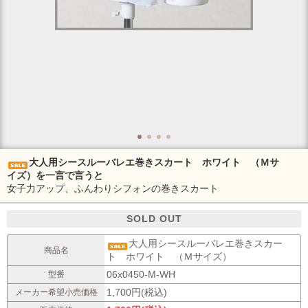
大人用シースルーバレエ巻きスカート ホワイト （Ｍサ
イズ）を一言で言うと
女子力アップ、ふんわりシフォンの巻きスカート
SOLD OUT
大人用シースルーバレエ巻きスカー
商品名
ト ホワイト （Ｍサイズ）
06x0450-M-WH
型番
1,700円(税込)
メーカー希望小売価格