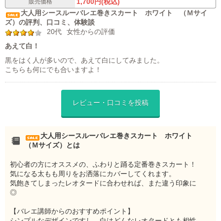
1,700円(税込)
販売価格
大人用シースルーバレエ巻きスカート ホワイト （Ｍサイ
ズ）の評判、口コミ、体験談
20代
女性からの評価
あえて白！
黒をはく人が多いので、あえて白にしてみました。
こちらも何にでも合いますよ！
レビュー・口コミを投稿
大人用シースルーバレエ巻きスカート ホワイト
（Ｍサイズ）とは
初心者の方にオススメの、ふわりと踊る定番巻きスカート！
気になる太もも周りをお洒落にカバーしてくれます。
気飽きてしまったレオタードに合わせれば、また違う印象に
◎
【バレエ講師からのおすすめポイント】
シンプルなデザインですし、白はどんなレオタードとも相性