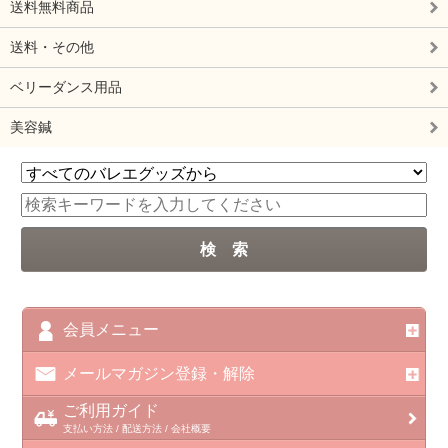
送料無料商品
送料・その他
ベリーダンス用品
美容鍼
会員メニュー
メールマガジン登録・解除
ご利用ガイド
支払い方法 / 配送方法 / 会社概要