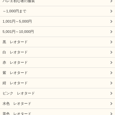
バレエ初心者の服装
～1,000円まで
1,001円～5,000円
5,001円～10,000円
黒 レオタード
白 レオタード
赤 レオタード
紫 レオタード
紺 レオタード
ピンク レオタード
水色 レオタード
茶色 レオタード