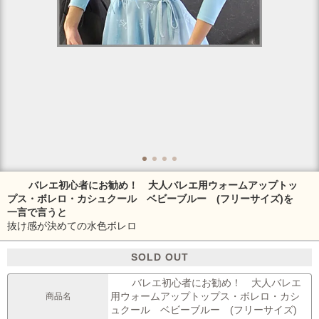
バレエ初心者にお勧め！ 大人バレエ用ウォームアップトッ
プス・ボレロ・カシュクール ベビーブルー (フリーサイズ)を
一言で言うと
抜け感が決めての水色ボレロ
SOLD OUT
バレエ初心者にお勧め！ 大人バレエ
用ウォームアップトップス・ボレロ・カシ
商品名
ュクール ベビーブルー (フリーサイズ)