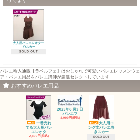
ってます
大人用バレエレオター
ド/スカー
SOLD OUT
バレエ輸入通販【ラベルフェ】はおしゃれで可愛いバレエレッスンウェ
ア・バレエ用品をバレエ講師が厳選セレクトしています
おすすめバレエ用品
2023年6 月3 日
バレエフ
4,000円(税込)
一番売れ
大人用ロ
オーガンジ
てる大人用バレ
ング丈バレエ巻
トップス・
エレオタ
きスカー
ロ
2,800円(税込)
2,500円(税
SOLD OUT