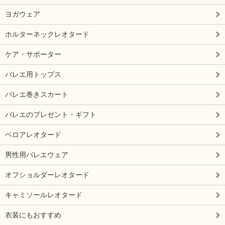
ヨガウェア
ホルターネックレオタード
ケア・サポーター
バレエ用トップス
バレエ巻きスカート
バレエのプレゼント・ギフト
ベロアレオタード
男性用バレエウェア
オフショルダーレオタード
キャミソールレオタード
衣装にもおすすめ