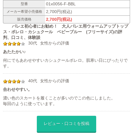
01x0056-F-BBL
型番
2,700円(税込)
メーカー希望小売価格
2,700円(税込)
販売価格
バレエ初心者にお勧め！ 大人バレエ用ウォームアップトップ
ス・ボレロ・カシュクール ベビーブルー (フリーサイズ)の評
判、口コミ、体験談
30代
女性からの評価
あたたかい♪
何にでもあわせやすいカシュクールボレロ。肌寒い日にぴったりで
す。
40代
女性からの評価
合わせやすい。
濃い色のスカートを履くことが多いのでこの色にしました。
毎回のように使っています。
レビュー・口コミを投稿