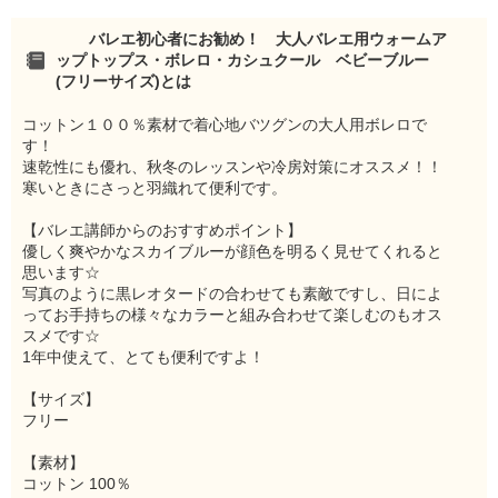
バレエ初心者にお勧め！ 大人バレエ用ウォームア
ップトップス・ボレロ・カシュクール ベビーブルー
(フリーサイズ)とは
コットン１００％素材で着心地バツグンの大人用ボレロで
す！
速乾性にも優れ、秋冬のレッスンや冷房対策にオススメ！！
寒いときにさっと羽織れて便利です。
【バレエ講師からのおすすめポイント】
優しく爽やかなスカイブルーが顔色を明るく見せてくれると
思います☆
写真のように黒レオタードの合わせても素敵ですし、日によ
ってお手持ちの様々なカラーと組み合わせて楽しむのもオス
スメです☆
1年中使えて、とても便利ですよ！
【サイズ】
フリー
【素材】
コットン 100％