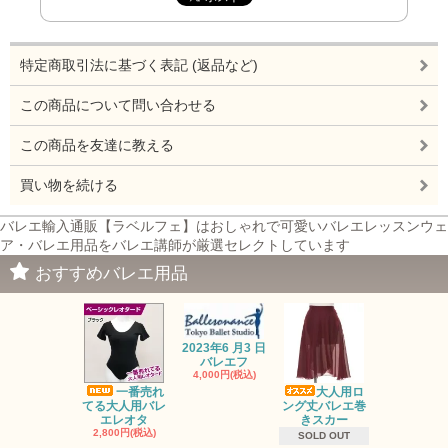
特定商取引法に基づく表記 (返品など)
この商品について問い合わせる
この商品を友達に教える
買い物を続ける
バレエ輸入通販【ラベルフェ】はおしゃれで可愛いバレエレッスンウェ
ア・バレエ用品をバレエ講師が厳選セレクトしています
おすすめバレエ用品
2023年6 月3 日
バレエフ
4,000円(税込)
一番売れ
大人用ロ
オーガンジ
てる大人用バレ
ング丈バレエ巻
トップス・
エレオタ
きスカー
ロ
2,800円(税込)
2,500円(税
SOLD OUT