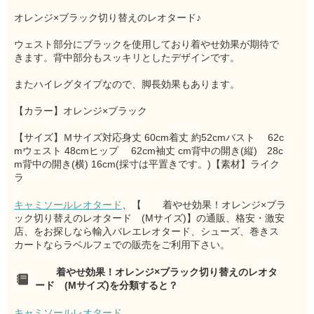
オレンジ×ブラック切り替えのレオタード♪
ウェスト部分にブラックを使用しており着やせ効果が期待で
きます。背中部分もスッキリとしたデザインです。
またハイレグタイプなので、脚長効果もあります。
【カラー】オレンジ×ブラック
【サイズ】Ｍサイズ対応身丈 60cm着丈 約52cmバスト 62c
mウェスト 48cmヒップ 62cm袖丈 cm背中の開き(縦) 28c
m背中の開き(横) 16cm(採寸は平置きです。)【素材】ライク
ラ
キャミソールレオタード
、【
着やせ効果！オレンジ×ブラ
ック切り替えのレオタード (Mサイズ)】の通販、格安・激安
店、をお探しなら輸入バレエレオタード、シューズ、巻きス
カートならラベルフェでの販売をご利用下さい。
着やせ効果！オレンジ×ブラック切り替えのレオタ
ード (Mサイズ)を分類すると？
キャミソールレオタード