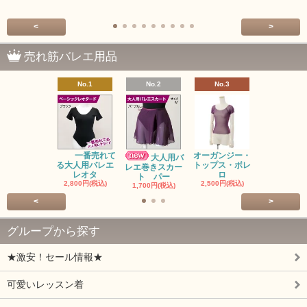
<
>
売れ筋バレエ用品
No.1
No.2
No.3
No.4
バレゾナ
5回チケッ
15,000円(税
一番売れて
オーガンジー・
大人用バ
る大人用バレエ
トップス・ボレ
レエ巻きスカー
レオタ
ロ
ト パー
2,800円(税込)
2,500円(税込)
1,700円(税込)
<
>
グループから探す
★激安！セール情報★
可愛いレッスン着