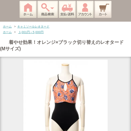
ホーム
>
キャミソールレオタード
ホーム
>
1,001円～5,000円
着やせ効果！オレンジ×ブラック切り替えのレオタード
(Mサイズ)