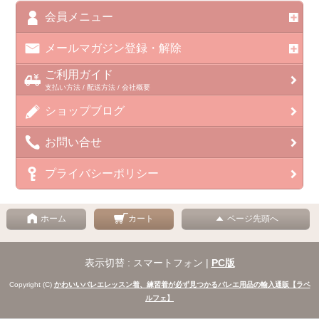
会員メニュー
メールマガジン登録・解除
ご利用ガイド
支払い方法 / 配送方法 / 会社概要
ショップブログ
お問い合せ
プライバシーポリシー
ホーム
カート
ページ先頭へ
表示切替 : スマートフォン |
PC版
Copyright (C)
かわいいバレエレッスン着、練習着が必ず見つかるバレエ用品の輸入通販【ラベ
ルフェ】