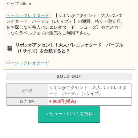
ヒップ 68cm
ベーシックレオタード
、【リボンがアクセント！大人バレエ
レオタード パープル（Lサイズ）】の通販、格安・激安店、
をお探しなら輸入バレエレオタード、シューズ、巻きスカー
トならラベルフェでの販売をご利用下さい。
リボンがアクセント！大人バレエレオタード パープル
（Lサイズ）を分類すると？
ベーシックレオタード
SOLD OUT
リボンがアクセント！大人バレエレオタ
商品名
ード パープル（Lサイズ）
4,000円(税込)
販売価格
レビュー・口コミを投稿