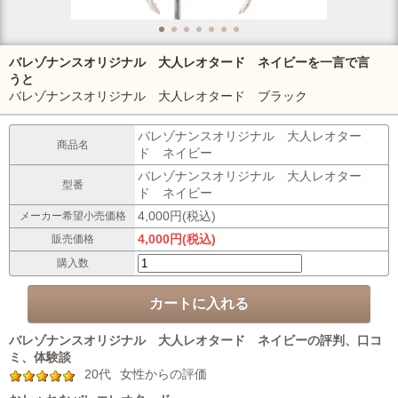
バレゾナンスオリジナル 大人レオタード ネイビーを一言で言
うと
バレゾナンスオリジナル 大人レオタード ブラック
バレゾナンスオリジナル 大人レオター
商品名
ド ネイビー
バレゾナンスオリジナル 大人レオター
型番
ド ネイビー
4,000円(税込)
メーカー希望小売価格
4,000円(税込)
販売価格
購入数
バレゾナンスオリジナル 大人レオタード ネイビーの評判、口コ
ミ、体験談
20代
女性からの評価