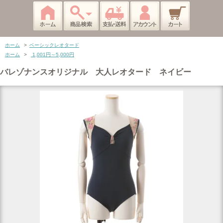
ホーム
>
ベーシックレオタード
ホーム
>
1,001円～5,000円
バレゾナンスオリジナル 大人レオタード ネイビー