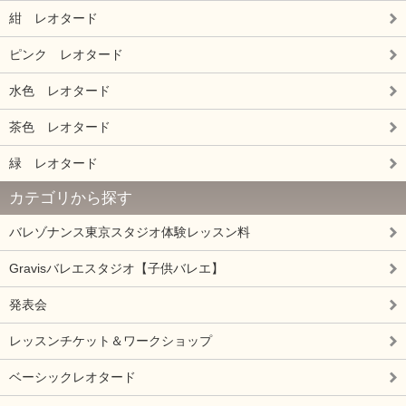
紺 レオタード
ピンク レオタード
水色 レオタード
茶色 レオタード
緑 レオタード
カテゴリから探す
バレゾナンス東京スタジオ体験レッスン料
Gravisバレエスタジオ【子供バレエ】
発表会
レッスンチケット＆ワークショップ
ベーシックレオタード