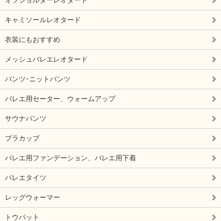
キャミソールレオタード
衣装にもおすすめ
メッシュバレエレオタード
パンツ･ニットパンツ
バレエ用セーター、ウォームアップ
サウナパンツ
ブラカップ
バレエ用ファンデーション、バレエ用下着
バレエタイツ
レッグウォーマー
トウパット