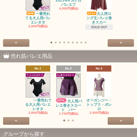
2023年6 月3 日
バレエフ
4,000円(税込)
一番売れ
大人用ロ
オーガンジ
てる大人用バレ
ング丈バレエ巻
トップス・
エレオタ
きスカー
ロ
2,800円(税込)
2,500円(税
SOLD OUT
<
>
売れ筋バレエ用品
No.1
No.2
No.3
No.4
バレゾナ
5回チケッ
15,000円(税
一番売れて
オーガンジー・
大人用バ
る大人用バレエ
トップス・ボレ
レエ巻きスカー
レオタ
ロ
ト パー
2,800円(税込)
2,500円(税込)
1,700円(税込)
<
>
グループから探す