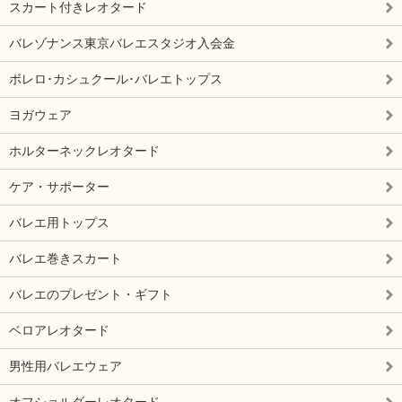
スカート付きレオタード
バレゾナンス東京バレエスタジオ入会金
ボレロ･カシュクール･バレエトップス
ヨガウェア
ホルターネックレオタード
ケア・サポーター
バレエ用トップス
バレエ巻きスカート
バレエのプレゼント・ギフト
ベロアレオタード
男性用バレエウェア
オフショルダーレオタード