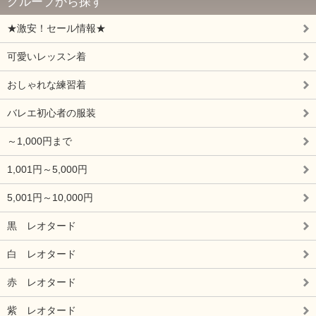
グループから探す
★激安！セール情報★
可愛いレッスン着
おしゃれな練習着
バレエ初心者の服装
～1,000円まで
1,001円～5,000円
5,001円～10,000円
黒 レオタード
白 レオタード
赤 レオタード
紫 レオタード