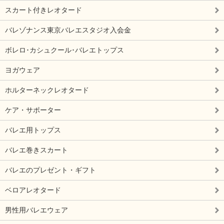
スカート付きレオタード
バレゾナンス東京バレエスタジオ入会金
ボレロ･カシュクール･バレエトップス
ヨガウェア
ホルターネックレオタード
ケア・サポーター
バレエ用トップス
バレエ巻きスカート
バレエのプレゼント・ギフト
ベロアレオタード
男性用バレエウェア