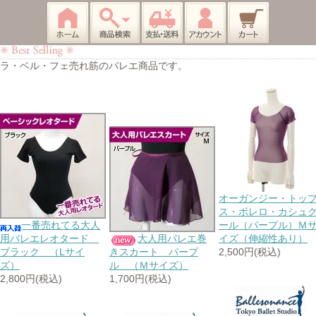
ラ・ベル・フェ売れ筋のバレエ商品です。
オーガンジー・トッ
ス・ボレロ・カシュ
一番売れてる大人
ール（パープル）Ｍ
用バレエレオタード
大人用バレエ巻
イズ（伸縮性あり）
ブラック （Lサイ
きスカート パープ
2,500円(税込)
ズ）
ル （Ｍサイズ）
2,800円(税込)
1,700円(税込)