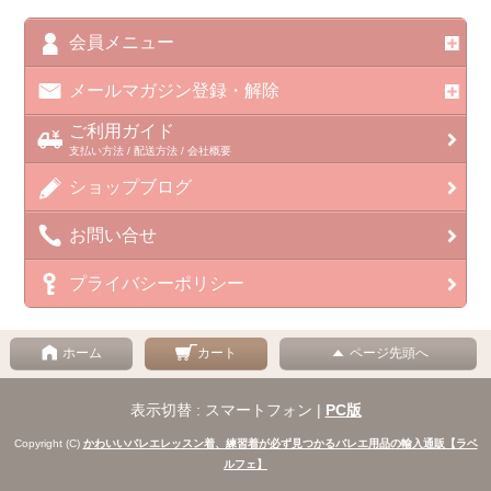
会員メニュー
メールマガジン登録・解除
ご利用ガイド
支払い方法 / 配送方法 / 会社概要
ショップブログ
お問い合せ
プライバシーポリシー
ホーム
カート
ページ先頭へ
表示切替 : スマートフォン |
PC版
Copyright (C)
かわいいバレエレッスン着、練習着が必ず見つかるバレエ用品の輸入通販【ラベ
ルフェ】