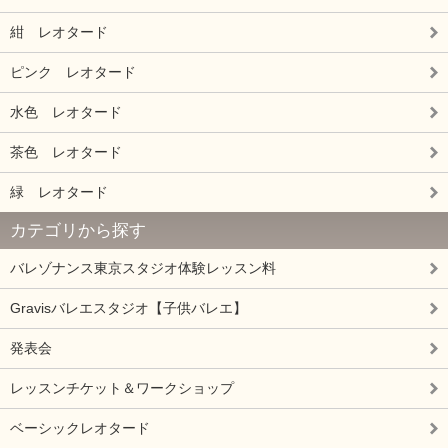
紺 レオタード
ピンク レオタード
水色 レオタード
茶色 レオタード
緑 レオタード
カテゴリから探す
バレゾナンス東京スタジオ体験レッスン料
Gravisバレエスタジオ【子供バレエ】
発表会
レッスンチケット＆ワークショップ
ベーシックレオタード