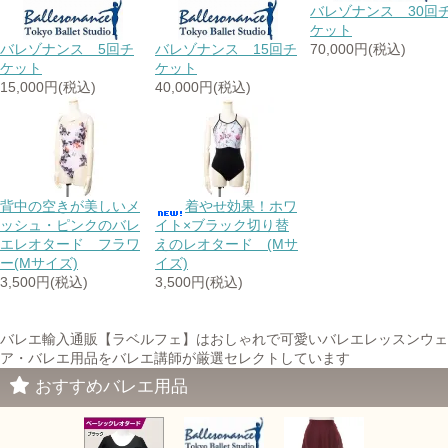
バレゾナンス 30回
ケット
バレゾナンス 5回チ
バレゾナンス 15回チ
70,000円(税込)
ケット
ケット
15,000円(税込)
40,000円(税込)
背中の空きが美しいメ
着やせ効果！ホワ
ッシュ・ピンクのバレ
イト×ブラック切り替
エレオタード フラワ
えのレオタード (Mサ
ー(Mサイズ)
イズ)
3,500円(税込)
3,500円(税込)
バレエ輸入通販【ラベルフェ】はおしゃれで可愛いバレエレッスンウェ
ア・バレエ用品をバレエ講師が厳選セレクトしています
おすすめバレエ用品