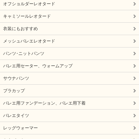
オフショルダーレオタード
キャミソールレオタード
衣装にもおすすめ
メッシュバレエレオタード
パンツ･ニットパンツ
バレエ用セーター、ウォームアップ
サウナパンツ
ブラカップ
バレエ用ファンデーション、バレエ用下着
バレエタイツ
レッグウォーマー