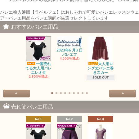
バレエ輸入通販【ラベルフェ】はおしゃれで可愛いバレエレッスンウェ
ア・バレエ用品をバレエ講師が厳選セレクトしています
おすすめバレエ用品
2023年6 月3 日
バレエフ
4,000円(税込)
一番売れ
大人用ロ
オーガンジ
てる大人用バレ
ング丈バレエ巻
トップス・
エレオタ
きスカー
ロ
2,800円(税込)
2,500円(税
SOLD OUT
<
>
売れ筋バレエ用品
No.1
No.2
No.3
No.4
バレゾナ