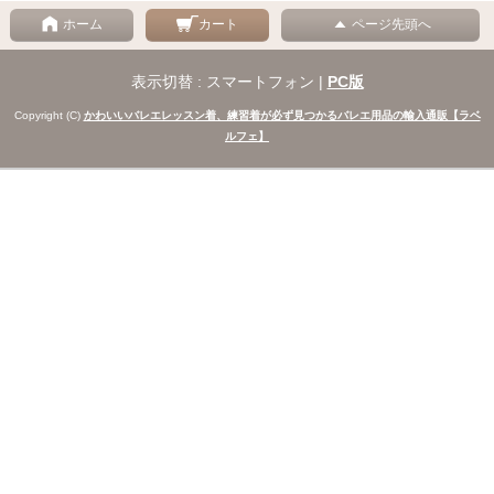
ホーム
カート
ページ先頭へ
表示切替 : スマートフォン |
PC版
Copyright (C)
かわいいバレエレッスン着、練習着が必ず見つかるバレエ用品の輸入通販【ラベ
ルフェ】