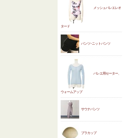
メッシュバレエレオ
タード
パンツ･ニットパンツ
バレエ用セーター、
ウォームアップ
サウナパンツ
ブラカップ