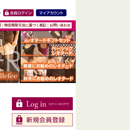
問
｜
特定商取引法に基づく表記
｜
お問い合わせ