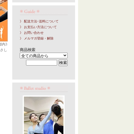
》 配送方法･送料について
》 お支払い方法について
》 お問い合わせ
》 メルマガ登録・解除
都内3
商品検索
やさし