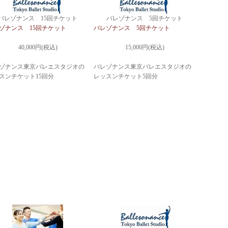
バレゾナンス 15回チケット
バレゾナンス 5回チケット
ゾナンス 15回チケット
バレゾナンス 5回チケット
40,000円(税込)
15,000円(税込)
ゾナンス東京バレエスタジオの
バレゾナンス東京バレエスタジオの
スンチケット15回分
レッスンチケット5回分