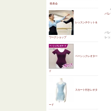
発表会
バレ
レッスンチケット＆
バレ
レッ
ワークショップ
ベーシックレオター
ド
スカート付きレオタ
ード