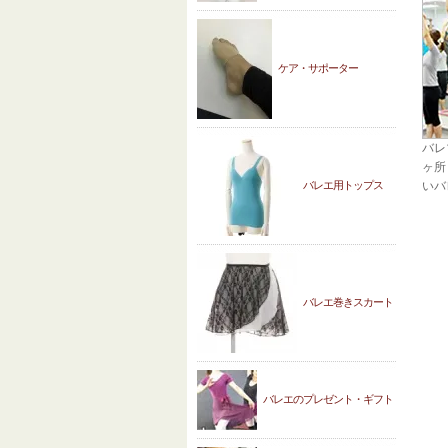
ケア・サポーター
バレ
ヶ所
いバ
バレエ用トップス
バレエ巻きスカート
バレエのプレゼント・ギフト