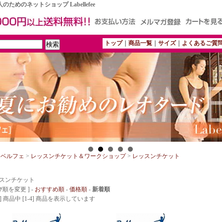
めのネットショップ Labellefee
トップ
｜
商品一覧
｜
サイズ
｜
よくあるご質
ラベルフェ
>
レッスンチケット＆ワークショップ
>
レッスンチケット
スンチケット
び順を変更 ] -
おすすめ順
-
価格順
-
新着順
4] 商品中 [1-4] 商品を表示しています